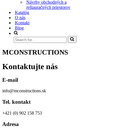
Návrhy obchodných a
reštauračných priestorov
Katalóg
O nás
Kontakt
Blog
Search
for...
MCONSTRUCTIONS
Kontaktujte nás
E-mail
info@mconstructions.sk
Tel. kontakt
+421 (0) 902 158 753
Adresa