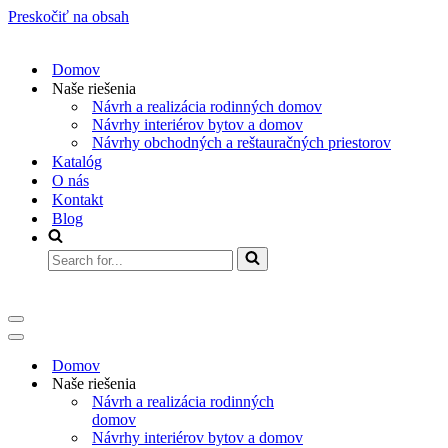
Preskočiť na obsah
Domov
Naše riešenia
Návrh a realizácia rodinných domov​
Návrhy interiérov bytov a domov​
Návrhy obchodných a reštauračných priestorov
Katalóg
O nás
Kontakt
Blog
Search
for...
Menu
navigácie
Menu
navigácie
Domov
Naše riešenia
Návrh a realizácia rodinných
domov​
Návrhy interiérov bytov a domov​